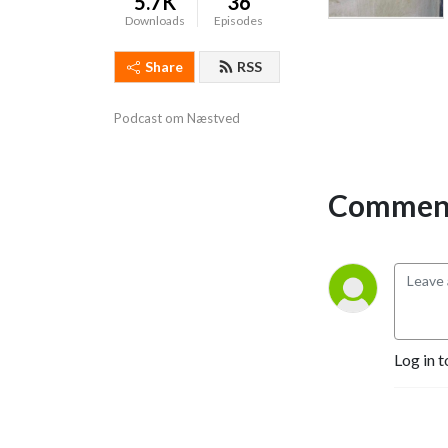
5.7K
36
Downloads
Episodes
Share
RSS
Podcast om Næstved
Comment
Log in t