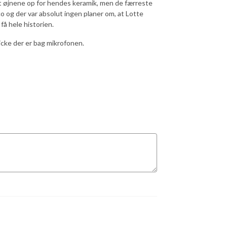
ået øjnene op for hendes keramik, men de færreste
o og der var absolut ingen planer om, at Lotte
å hele historien.
icke der er bag mikrofonen.