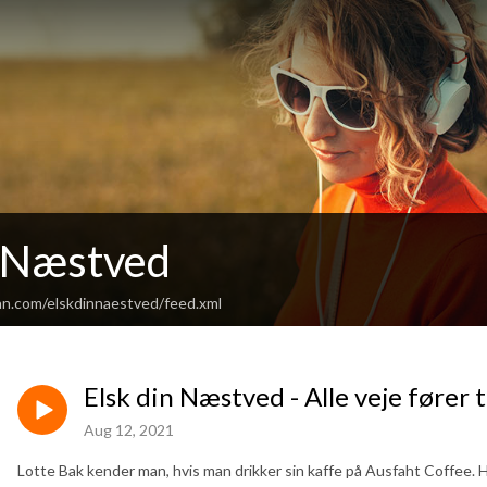
n Næstved
an.com/elskdinnaestved/feed.xml
Elsk din Næstved - Alle veje fører 
Aug 12, 2021
Lotte Bak kender man, hvis man drikker sin kaffe på Ausfaht Coffee. 