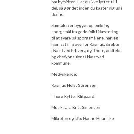
om bymidten. Har du ikke lyttet til 1.
del, så gør det inden du kaster dig ud i
denne.
Samtalen er bygget op omkring
spørgsmål fra gode folk i Næsted og
til at svare på spørgsmålene, har jeg
igen sat mig overfor Rasmus, direktør
i Næstved Erhverv, og Thore, arkitekt
og chefkonsulent i Næstved
kommune.
Medvirkende:
Rasmus Holst Sørensen
Thore Rytter Klitgaard
Musik: Ulla Britt Simonsen
Mikrofon og klip: Hanne Heunicke