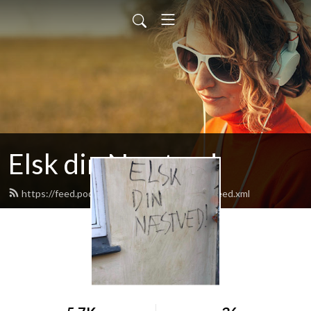
Elsk din Næstved
https://feed.podbean.com/elskdinnaestved/feed.xml