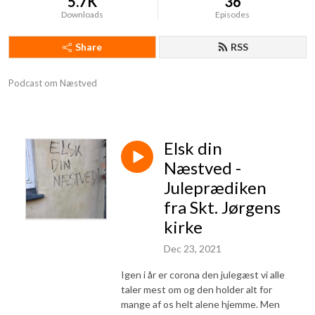
5.7K
36
Downloads
Episodes
Share
RSS
Podcast om Næstved
Elsk din
Næstved -
Juleprædiken
fra Skt. Jørgens
kirke
Dec 23, 2021
Igen i år er corona den julegæst vi alle
taler mest om og den holder alt for
mange af os helt alene hjemme. Men