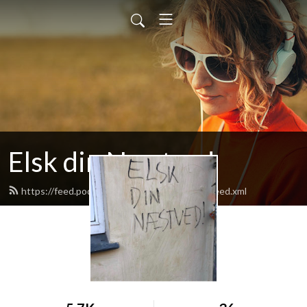
Elsk din Næstved
https://feed.podbean.com/elskdinnaestved/feed.xml