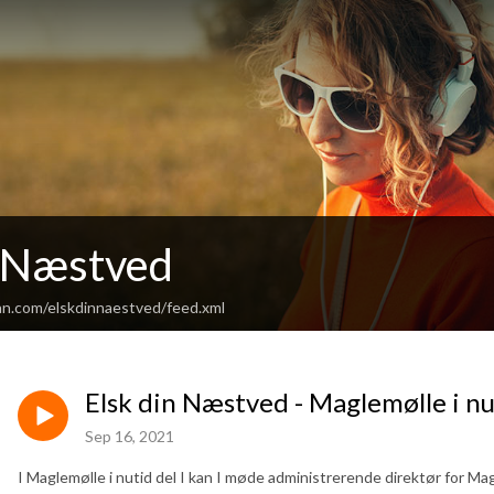
n Næstved
an.com/elskdinnaestved/feed.xml
Elsk din Næstved - Maglemølle i nut
Sep 16, 2021
I Maglemølle i nutid del I kan I møde administrerende direktør for M