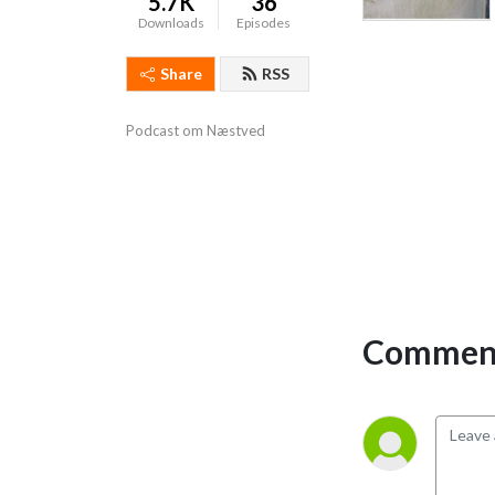
5.7K
36
Downloads
Episodes
Share
RSS
Podcast om Næstved
Comment