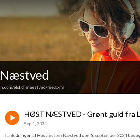
n Næstved
an.com/elskdinnaestved/feed.xml
HØST NÆSTVED - Grønt guld fra 
Sep 1, 2024
I anledningen af Høstfesten i Næstved den 6. september 2024 besø