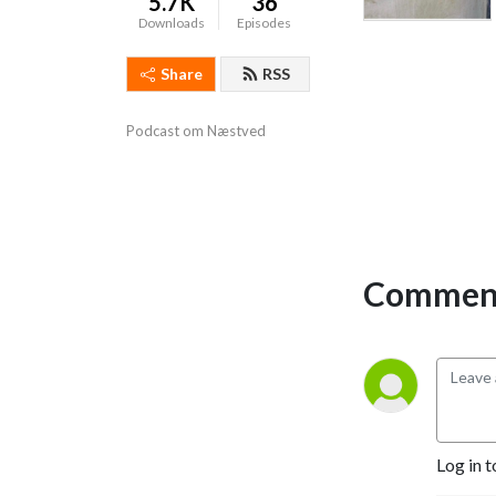
5.7K
36
Downloads
Episodes
Share
RSS
Podcast om Næstved
Comment
Log in t