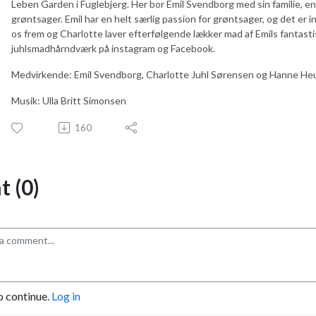
Leben Garden i Fuglebjerg. Her bor Emil Svendborg med sin familie, en h
grøntsager. Emil har en helt særlig passion for grøntsager, og det er i
os frem og Charlotte laver efterfølgende lækker mad af Emils fantasti
juhlsmadhårndværk på instagram og Facebook.
Medvirkende: Emil Svendborg, Charlotte Juhl Sørensen og Hanne He
Musik: Ulla Britt Simonsen
160
 (0)
o continue.
Log in